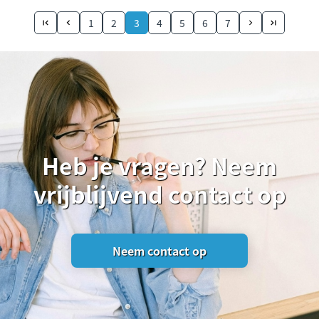
1
2
3
4
5
6
7
Heb je vragen? Neem
vrijblijvend contact op
Neem contact op